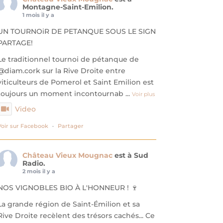
Montagne-Saint-Emilion.
1 mois il y a
UN TOURNOiR DE PETANQUE SOUS LE SIGN
PARTAGE!
​Le traditionnel tournoi de pétanque de
@diam.cork sur la Rive Droite entre
viticulteurs de Pomerol et Saint Emilion est
toujours un moment incontournab
...
Voir plus
Video
Voir sur Facebook
·
Partager
Château Vieux Mougnac
est à Sud
Radio.
2 mois il y a
NOS VIGNOBLES BIO À L'HONNEUR ! 🍷
​La grande région de Saint-Émilion et sa
Rive Droite recèlent des trésors cachés... Ce