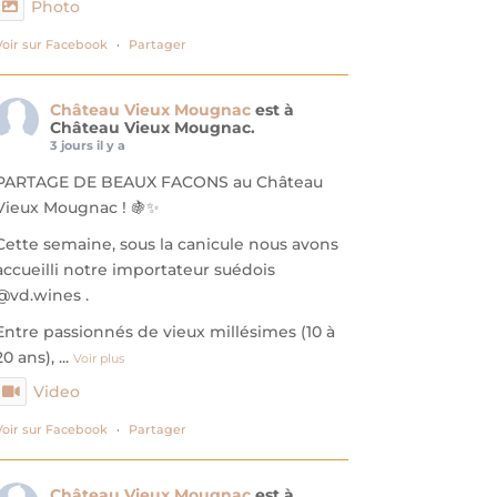
Photo
Voir sur Facebook
·
Partager
Château Vieux Mougnac
est à
Château Vieux Mougnac.
3 jours il y a
PARTAGE DE BEAUX FACONS au Château
Vieux Mougnac ! 🍇✨
​Cette semaine, sous la canicule nous avons
accueilli notre importateur suédois
@vd.wines .
​Entre passionnés de vieux millésimes (10 à
20 ans),
...
Voir plus
Video
Voir sur Facebook
·
Partager
Château Vieux Mougnac
est à