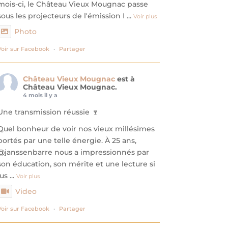
mois-ci, le Château Vieux Mougnac passe
sous les projecteurs de l'émission I
...
Voir plus
Photo
Voir sur Facebook
·
Partager
Château Vieux Mougnac
est à
Château Vieux Mougnac.
4 mois il y a
Une transmission réussie 🍷
​Quel bonheur de voir nos vieux millésimes
portés par une telle énergie. À 25 ans,
@janssenbarre nous a impressionnés par
son éducation, son mérite et une lecture si
jus
...
Voir plus
Video
Voir sur Facebook
·
Partager