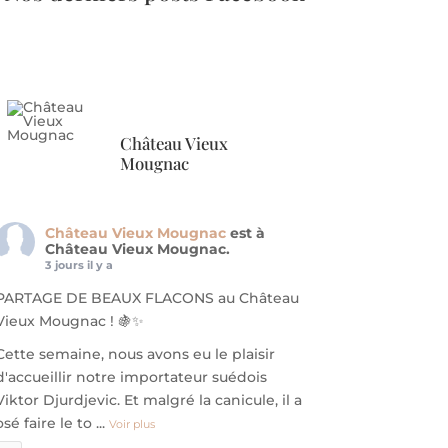
Château Vieux
Mougnac
Château Vieux Mougnac
est à
Château Vieux Mougnac.
3 jours il y a
PARTAGE DE BEAUX FLACONS au Château
Vieux Mougnac ! 🍇✨
​Cette semaine, nous avons eu le plaisir
d'accueillir notre importateur suédois
Viktor Djurdjevic. Et malgré la canicule, il a
osé faire le to
...
Voir plus